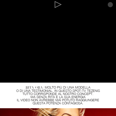
RITA ORA
: MOLTO PIÙ DI UNA MODELLA
O DI UNA TESTIMONIAL. IN QUESTO SPOT-TV TEZENIS
TUTTO CORRISPONDE AL NOSTRO CONCEPT.
MA SENZA RITA E LA SUA ENERGIA
IL VIDEO NON AVREBBE MAI POTUTO RAGGIUNGERE
QUESTA POTENZA CONTAGIOSA.